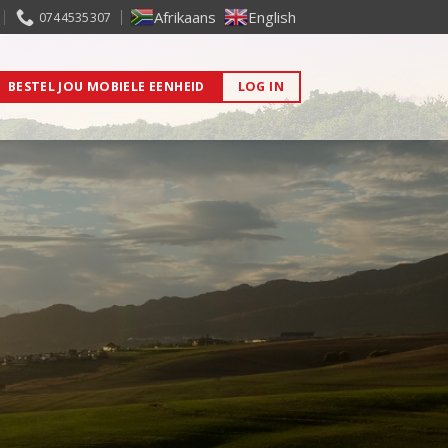
Afrikaans
English
0744535307
BESTEL JOU MOBIELE EENHEID
LOG IN