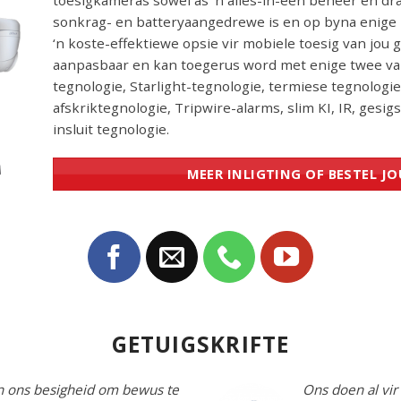
toesigkameras sowel as ‘n alles-in-een beheer en dr
sonkrag- en batteryaangedrewe is en op byna enige
‘n koste-effektiewe opsie vir mobiele toesig van jou g
aanpasbaar en kan toegerus word met enige twee va
tegnologie, Starlight-tegnologie, termiese tegnologi
afskriktegnologie, Tripwire-alarms, slim KI, IR, ge
insluit tegnologie.
MEER INLIGTING OF BESTEL J
GETUIGSKRIFTE
in ons besigheid om bewus te
Ons doen al vir 