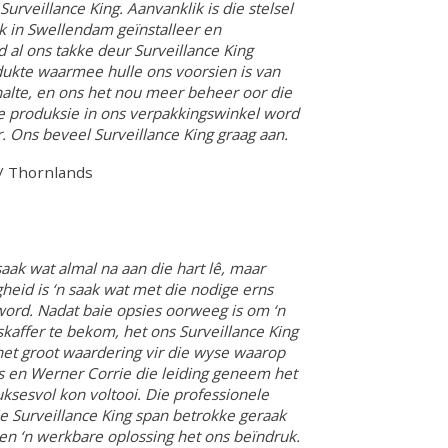
urveillance King. Aanvanklik is die stelsel
k in Swellendam geïnstalleer en
 al ons takke deur Surveillance King
dukte waarmee hulle ons voorsien is van
alte, en ons het nou meer beheer oor die
e produksie in ons verpakkingswinkel word
 Ons beveel Surveillance King graag aan.
/
Thornlands
 saak wat almal na aan die hart lê, maar
gheid is ‘n saak wat met die nodige erns
rd. Nadat baie opsies oorweeg is om ‘n
kaffer te bekom, het ons Surveillance King
et groot waardering vir die wyse waarop
s en Werner Corrie die leiding geneem het
uksesvol kon voltooi. Die professionele
e Surveillance King span betrokke geraak
en ‘n werkbare oplossing het ons beïndruk.