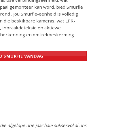
aadlose verbindingseenheid, wat
 paal gemonteer kan word, bied Smurfie
rond . Jou Smurfie-eenheid is volledig
n die beskikbare kameras, wat LPR-
e, inbraakdeteksie en aktiewe
sigsherkenning en omtrekbeskerming
OU SMURFIE VANDAG
die afgelope drie jaar baie suksesvol al ons