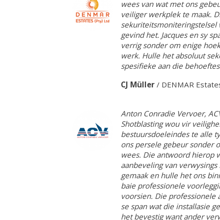
wees van wat met ons gebeur
veiliger werkplek te maak. 
sekuriteitsmoniteringstelsel
gevind het. Jacques en sy spa
verrig sonder om enige hoeke
werk. Hulle het absoluut se
spesifieke aan die behoeftes 
CJ Müller
/
DENMAR Estate
Anton Conradie Vervoer, AC
Shotblasting wou vir veilighe
bestuursdoeleindes te alle 
ons persele gebeur sonder om
wees. Die antwoord hierop 
aanbeveling van verwysings 
gemaak en hulle het ons bin
baie professionele voorleggi
voorsien. Die professionele 
se span wat die installasie 
het bevestig want ander ver