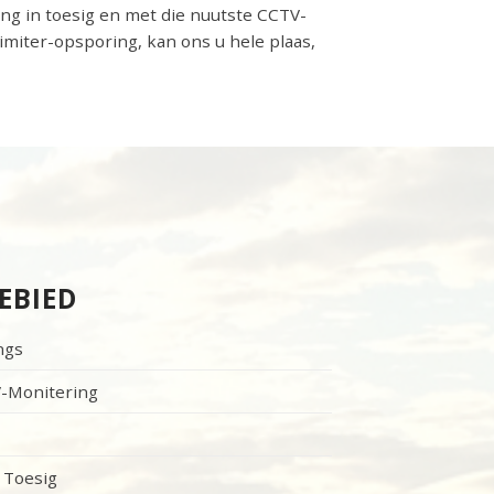
ing in toesig en met die nuutste CCTV-
imiter-opsporing, kan ons u hele plaas,
EBIED
ngs
V-Monitering
 Toesig