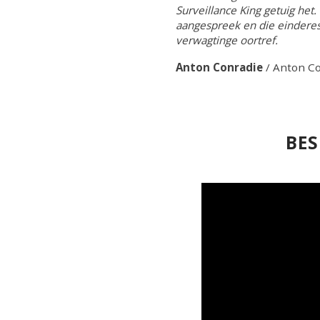
Surveillance King getuig het
aangespreek en die einderesu
verwagtinge oortref.
Anton Conradie
/
Anton Co
BES