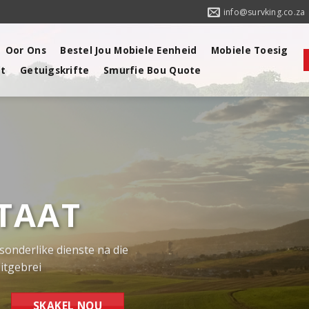
info@survking.co.za
Oor Ons
Bestel Jou Mobiele Eenheid
Mobiele Toesig
at
Getuigskrifte
Smurfie Bou Quote
RA
GIE
e Smart-AI
 velig te hou