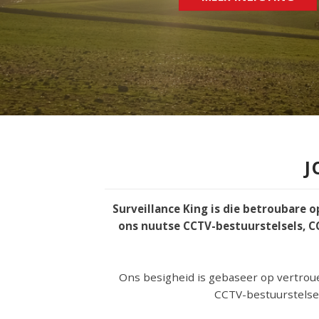
S
MEER INLIGTING
J
Surveillance King is die betroubare o
ons nuutse CCTV-bestuurstelsels, CC
Ons besigheid is gebaseer op vertroue
CCTV-bestuurstelsels