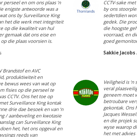
 perseel en om ons plaas ‘n
CCTV-sake met S
Die enigste antwoorde was a
by ons stoorple
 wat ons by Surveillance King
sedertdien word
n het die werk met integriteit
gedek. Die pro
 op die kwaliteit van hul
die hoogste geh
ker gemaak dat ons eise en
voorraad, en di
op die plaas voorsien is.
goed gemonitor.
s
Sakkie Jacobs
V Brandstof en AVC
id, produktiwiteit en
Veiligheid is ‘n
tye bewus wees van wat op
veral plaasveili
 fisies op die perseel te
geneem moet wo
was CCTV. Ons het toe op
betroubare vers
met Surveillance King kontak
gekontak. Ons h
nne drie dae besoek en van ‘n
Jacques Wessel
ng / aanbeveling en kwotasie
en die projek s
aanslag can Surveillance King
wyse waarop di
gedoen het, het ons opgeval en
het met advies 
wysings reeds van