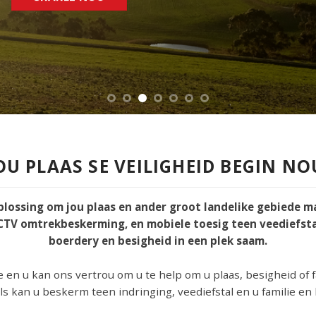
KAKEL NOU
OU PLAAS SE VEILIGHEID BEGIN NO
plossing om jou plaas en ander groot landelike gebiede ma
TV omtrekbeskerming, en mobiele toesig teen veediefstal,
boerdery en besigheid in een plek saam.
 en u kan ons vertrou om u te help om u plaas, besigheid of 
 kan u beskerm teen indringing, veediefstal en u familie en 