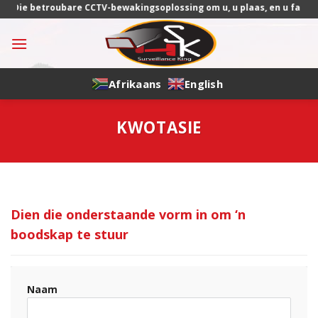
Skip
etroubare CCTV-bewakingsoplossing om u, u plaas, en u familie veilig 
to
content
Afrikaans
English
KWOTASIE
Dien die onderstaande vorm in om ‘n
boodskap te stuur
Naam